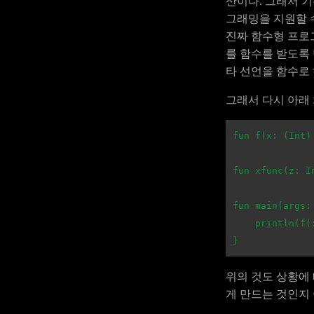
산이다. 그래서 
그래밍을 지원할 
진짜 함수형 프로
를 함수를 받도록
타 선언을 함수로
그래서 다시 아래 
fun
f
(
x
:
(
Int
)
fun
xfunc
(
z
:
I
fun
main
(
args
:
println
(
f
(
}
위의 것도 상황에
게 만드는 것인지