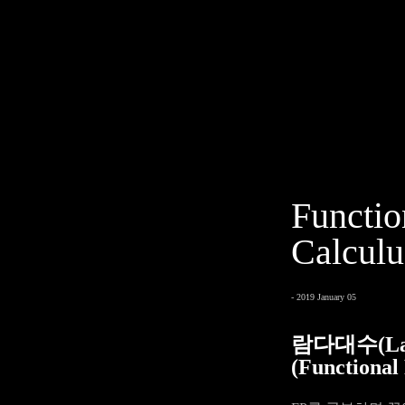
Functi
Calcu
- 2019 January 05
람다대수(La
(Function