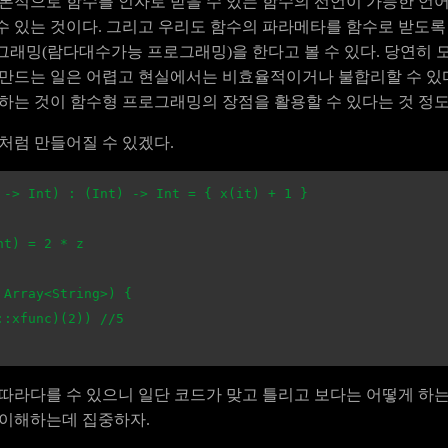
기본적으로 함수를 인자로 받을 수 있는 함수의 선언이 가능한 언
수 있는 것이다. 그리고 우리도 함수의 파라메타를 함수로 받도
그래밍(람다대수가능 프로그래밍)을 한다고 볼 수 있다. 당연히 
 만드는 일은 어렵고 현실에서는 비효율적이거나 불합리할 수 있
 하는 것이 함수형 프로그래밍의 장점을 활용할 수 있다는 것 정
처럼 만들어질 수 있겠다.
->
Int
)
:
(
Int
)
->
Int
=
{
x
(
it
)
+
1
}
nt
)
=
2
*
z
Array
<
String
>)
{
::
xfunc
)(
2
))
//5
 따라다를 수 있으니 일단 코드가 맞고 틀리고 보다는 어떻게 하는
 이해하는데 집중하자.