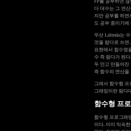
FP를 공부하면 
다 대수는 그 연
지만 공부를 하면
도 공부 중이기에
우선 Labmda는
것을 람다로 쓰면 
표현에서 함수명을
수 즉 람다가 된
두 안고 만들어진 언어가
즉 함수의 연산을
그래서 함수형 프
그래밍이란 람다대
함수형 프로
함수형 프로그래밍
이다. 이미 익숙