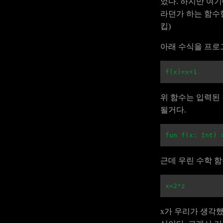
었다. 하지만 여
라던가 하는 함수
킵)
아래 수식을 프
f
(
x
)=
x
+
1
위 함수는 입력된 
될거다.
fun
f
(
x
:
Int
)
근데 우린 수학 
x
=
2
*
z
x가 우리가 생각했