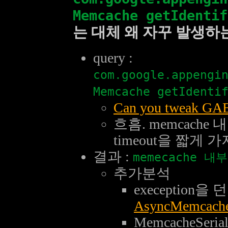
Memcache getIdentif
는 대체 왜 자꾸 발생하
query :
com.google.appengi
Memcache getIdenti
Can you tweak GAE
흐흠. memcache
timeout을 짧게
결과 :
memecache 내부
추가분석
exeception
AsyncMemcache
MemcacheSeria