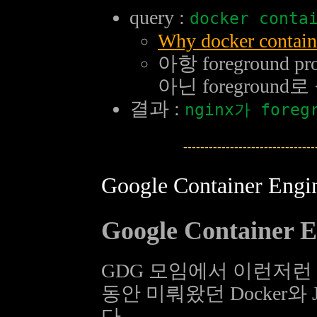
query :
docker conta
Why docker containe
아항 foreground
아닌 foregrou
결과 :
nginx가 for
---------------------------
Google Container
Google Contai
GDG 모임에서 이런저
동안 미뤄왔던 Docker와
다.