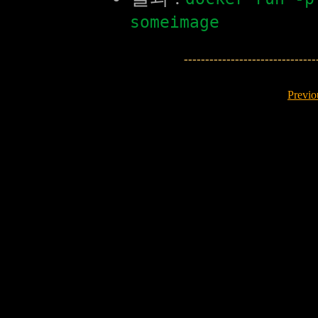
someimage
---------------------------
Previo